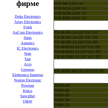
фирме
H5B-M6-220V AC
H5B-M1H-220V AC
H5B-M3H-220V AC
Delta Electronics
H5B-M6H-220V AC
Array Electronics
Fotek
TM 48-M1-24-220 VAC/DC
AuCom Electronics
TM 48-M3-24-220 VAC/DC
Sipin
TM 48-M6-24-220 VAC/DC
Autonics
TM 48-M1H-24-220 VAC/DC
IC Electronics
TM 48-M3H-24-220 VAC/DC
Watt
TM 48-M6H-24-220 VAC/DC
Taie
Acro
Greegoo
TM 48-FK-M3-24-220 VAC/DC
Elettronica Santerno
Norton Electronic
TM48-4D
Powtran
TM50-4D
Kinco
TM60-4D
Sirectifier
TM50-3D
Q&W
TM60-3D