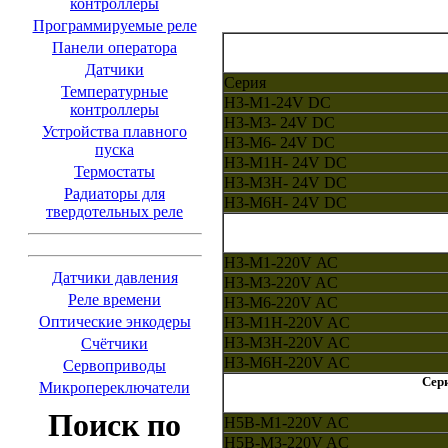
контроллеры
Программируемые реле
Панели оператора
Датчики
Серия
Температурные
H3-M1-24V DC
контроллеры
H3-M3- 24V DC
Устройства плавного
H3-M6- 24V DC
пуска
H3-M1H- 24V DC
Термостаты
H3-M3H- 24V DC
Радиаторы для
H3-M6H- 24V DC
твердотельных реле
H3-M1-220V АС
Датчики давления
H3-M3-220V AC
Реле времени
H3-M6-220V AC
Оптические энкодеры
H3-M1H-220V AC
H3-M3H-220V AC
Счётчики
H3-M6H-220V AC
Сервоприводы
Сери
Микропереключатели
Поиск по
H5B-M1-220V AC
H5B-M3-220V AC