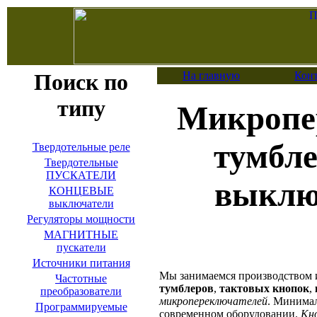
Поиск по
На главную
Кон
типу
Микропе
тумбле
Твердотельные реле
Твердотельные
ПУСКАТЕЛИ
выклю
КОНЦЕВЫЕ
выключатели
Регуляторы мощности
МАГНИТНЫЕ
пускатели
Источники питания
Мы занимаемся производством 
Частотные
тумблеров
,
тактовых кнопок
,
преобразователи
микропереключателей
. Минимал
Программируемые
современном оборудовании.
Кн